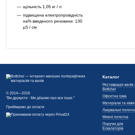
щільність 1,05 кг / л
підвищена електропровідність
на% введеного речовини: 130
μS / см
Каталог
Реставрація валів 
Bottcher
© 2014—2026
Офсетна гума
"Ви друкуєте - Ми дбаємо про все інше."
Матеріали та хімія
Приймаємо до оплати
Лакувальні полотн
Миючі полотна
Поручні для
Ескалаторів