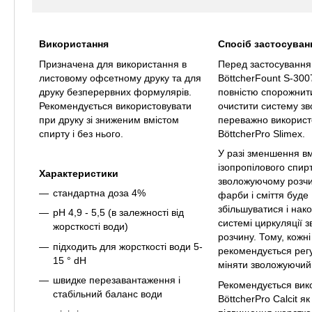
Використання
Спосіб застосуван
Призначена для використання в
Перед застосуванн
листовому офсетному друку та для
BöttcherFount S-300
друку безперервних формулярів.
повністю спорожнити
Рекомендується використовувати
очистити систему з
при друку зі зниженим вмістом
переважно викорис
спирту і без нього.
BöttcherPro Slimex.
У разі зменшення вм
ізопропілового спирт
Характеристики
зволожуючому розчині
стандартна доза 4%
фарби і сміття буде
збільшуватися і нак
рН 4,9 - 5,5 (в залежності від
системі циркуляції 
жорсткості води)
розчину. Тому, кожні
підходить для жорсткості води 5-
рекомендується рег
15 ° dH
міняти зволожуючий
швидке перезавантаження і
Рекомендується вик
стабільний баланс води
BöttcherPro Calcit я