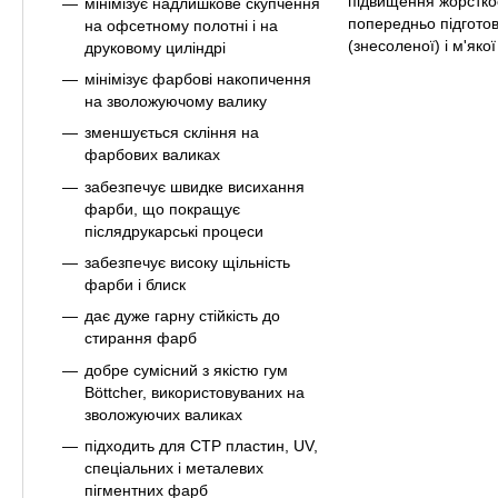
підвищення жорстко
мінімізує надлишкове скупчення
попередньо підгото
на офсетному полотні і на
(знесоленої) і м'яко
друковому циліндрі
мінімізує фарбові накопичення
на зволожуючому валику
зменшується скління на
фарбових валиках
забезпечує швидке висихання
фарби, що покращує
післядрукарські процеси
забезпечує високу щільність
фарби і блиск
дає дуже гарну стійкість до
стирання фарб
добре сумісний з якістю гум
Böttcher, використовуваних на
зволожуючих валиках
підходить для CTP пластин, UV,
спеціальних і металевих
пігментних фарб