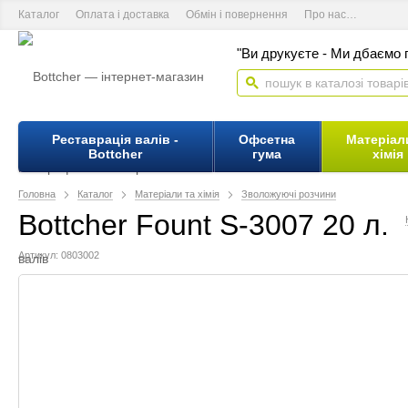
Каталог
Оплата і доставка
Обмін і повернення
Про нас
Контакт
"Ви друкуєте - Ми дбаємо п
Реставрація валів -
Офсетна
Матеріал
Bottcher
гума
хімія
Головна
Каталог
Матеріали та хімія
Зволожуючі розчини
Bottcher Fount S-3007 20 л.
Артикул: 0803002