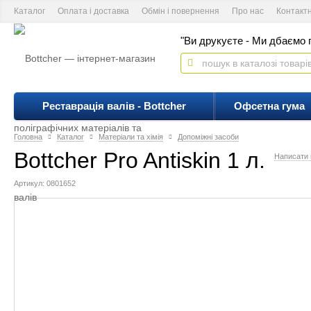
Каталог
Оплата і доставка
Обмін і повернення
Про нас
Контакт
"Ви друкуєте - Ми дбаємо п
Реставрація валів - Bottcher
Офсетна гума
Головна
Каталог
Матеріали та хімія
Допоміжні засоби
Bottcher Pro Antiskin 1 л.
Написати 
Артикул: 0801652