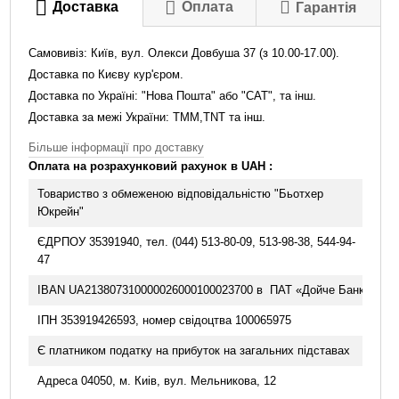
Доставка
Оплата
Гарантія
Самовивіз: Київ, вул. Олекси Довбуша 37 (з 10.00-17.00).
Доставка по Києву кур'єром.
Доставка по Україні: "Нова Пошта"
або "САТ", та інш.
Доставка за межі України: TMM,TNT та інш.
Більше інформації про доставку
Оплата на розрахунковий рахунок в UAH :
Товариство з обмеженою відповідальністю "Бьотхер
Юкрейн"
ЄДРПОУ 35391940, тел. (044) 513-80-09, 513-98-38, 544-94-
47
IBAN UA213807310000026000100023700 в ПАТ «Дойче Банк ДБУ»
ІПН 353919426593, номер свідоцтва 100065975
Є платником податку на прибуток на загальних підставах
Адреса 04050, м. Киів, вул. Мельникова, 12