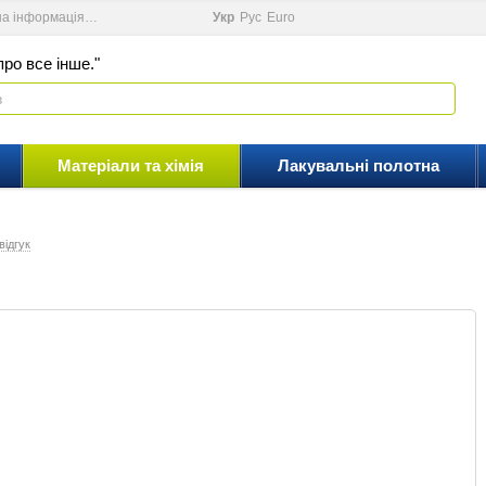
на інформація
Новини
Відеоблог
Укр
Рус
Еuro
ро все інше."
Матеріали та хімія
Лакувальні полотна
відгук