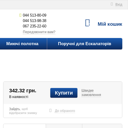
Вхід
044 513-80-09
044 513-98-38
Мій кошик
0
067 235-22-60
Передзвонити вам?
Миючі полотна
Поручні для Ескалаторів
342.32
грн.
Швидке
Купити
замовлення
В наявності
Зайдіть
, щоб
До обраного
відобразити знижку