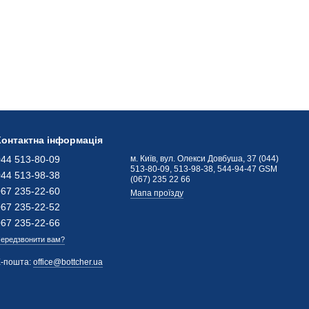
Контактна інформація
044 513-80-09
м. Київ, вул. Олекси Довбуша, 37 (044)
513-80-09, 513-98-38, 544-94-47 GSM
044 513-98-38
(067) 235 22 66
067 235-22-60
Мапа проїзду
067 235-22-52
067 235-22-66
ередзвонити вам?
Е-пошта:
office@bottcher.ua