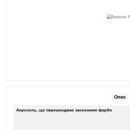
Опис
Аерозоль, що перешкоджає засиханню фарби