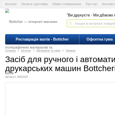
Каталог
Оплата і доставка
Обмін і повернення
Про нас
Контакт
"Ви друкуєте - Ми дбаємо п
Реставрація валів - Bottcher
Офсетна гума
Головна
Каталог
Матеріали та хімія
Змивки
Засіб для ручного і автома
друкарських машин Bottcheri
Артикул: 0802025