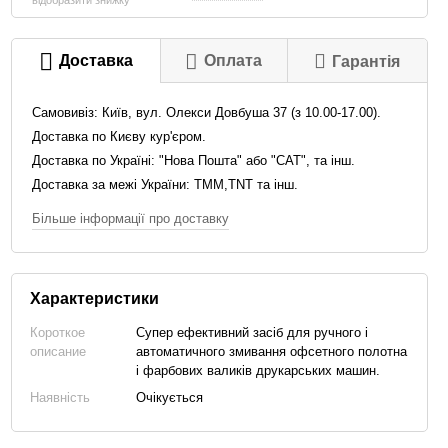
відобразити знижку
Доставка
Оплата
Гарантія
Самовивіз: Київ, вул. Олекси Довбуша 37 (з 10.00-17.00).
Доставка по Києву кур'єром.
Доставка по Україні: "Нова Пошта"
або "САТ", та інш.
Доставка за межі України: TMM,TNT та інш.
Більше інформації про доставку
Характеристики
Короткое
Супер ефективний засіб для ручного і
описание
автоматичного змивання офсетного полотна
і фарбових валиків друкарських машин.
Наявність
Очікується