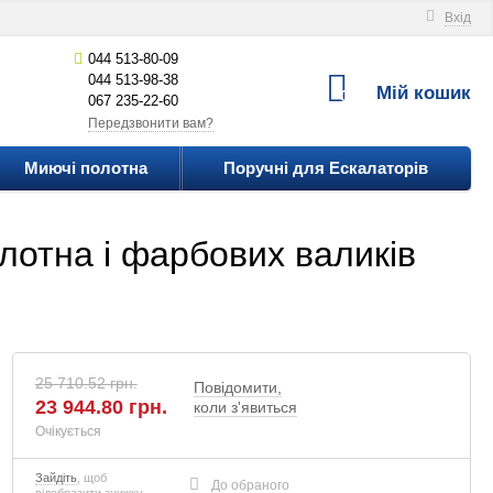
Вхід
044 513-80-09
044 513-98-38
Мій кошик
0
067 235-22-60
Передзвонити вам?
Миючі полотна
Поручні для Ескалаторів
лотна і фарбових валиків
25 710.52 грн.
Повідомити,
23 944.80
грн.
коли з'явиться
Очікується
Зайдіть
, щоб
До обраного