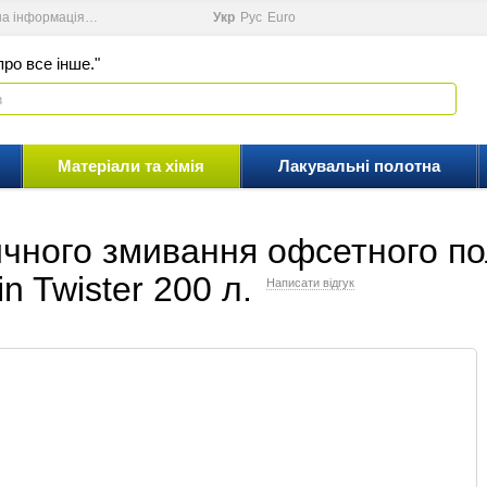
на інформація
Новини
Відеоблог
Укр
Рус
Еuro
ро все інше."
Матеріали та хімія
Лакувальні полотна
тичного змивання офсетного по
n Twister 200 л.
Написати відгук