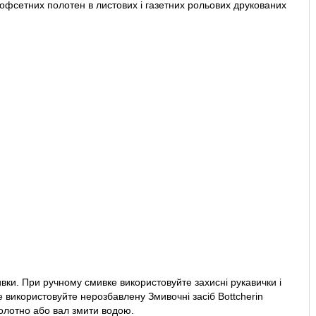
і офсетних полотен в листових і газетних рольових друкованих
вки. При ручному смивке використовуйте захисні рукавички і
е використовуйте нерозбавлену Змивочні засіб Bottcherin
олотно або вал змити водою.