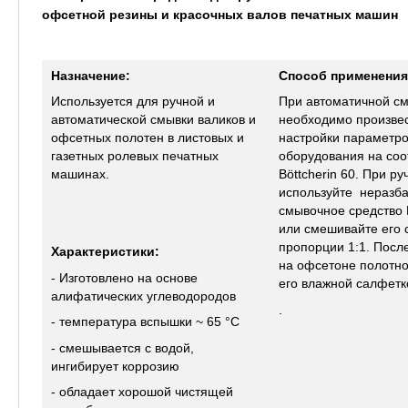
офсетной резины и красочных валов печатных машин
Назначение:
Способ применения
Используется для ручной и
При автоматичной с
автоматической смывки валиков и
необходимо произве
офсетных полотен в листовых и
настройки параметр
газетных ролевых печатных
оборудования на соо
машинах.
Böttcherin 60. При р
используйте неразб
смывочное средство B
или смешивайте его 
пропорции 1:1. Посл
Характеристики:
на офсетоне полотно
- Изготовлено на основе
его влажной салфетк
алифатических углеводородов
.
- температура вспышки ~ 65 °С
- смешывается с водой,
ингибирует коррозию
- обладает хорошой чистящей