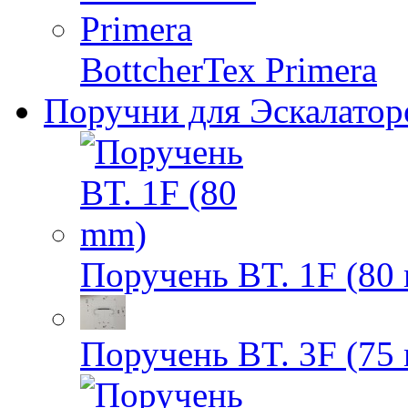
BottcherTex Primera
Поручни для Эскалатор
Поручень BT. 1F (80
Поручень BT. 3F (75