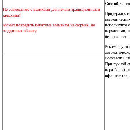
Способ испол
Не совместимо с валиками для печати традиционными
Придерживайт
красками!
автоматчески
Может повредить печатные элементы на формах, не
используйте 
подданных обжигу
перчатками, 
безопасности.
Рекомендуется
автоматическ
Böttcherin Off
При ручной см
неразбавленн
офсетное пол