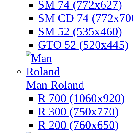
SM 74 (772х627)
SM CD 74 (772х70
SM 52 (535х460)
GTO 52 (520х445)
Man Roland
R 700 (1060х920)
R 300 (750х770)
R 200 (760х650)