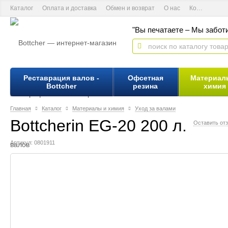
Каталог
Оплата и доставка
Обмен и возврат
О нас
Контактная информация
"Вы печатаете – Мы заботи
Реставрация валов -
Офсетная
Материал
Bottcher
резина
химия
Главная
Каталог
Материалы и химия
Уход за валами
Bottcherin EG-20 200 л.
Оставить от
Артикул: 0801911