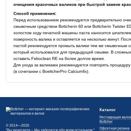
очищения красочных валиков при быстрой замене крас
Способ применения:
Перед использованием рекомендуется предварительно очис
смывочным средством Bottcherin 60 или Bottcherin Twister E
холостом ходу печатной машины паста наносится шпателем
поверхность валика и оставляется на несколько минут. Пос
пастой рекомендуется промыть валики тем же смывочным с
который использовался для предыдущей смывки. В сложных
оставить Feboclean RE на более долгое время.
Для ухода за валиками рекомендуется повторять процедуру
(в сочетании с BoettcherPro Calciumfix).
Каталог
Реставрация валов
Bottcher
© 2014—2026
Офсетная резина
"Вы печатаете – Мы заботится обо всем остальном."