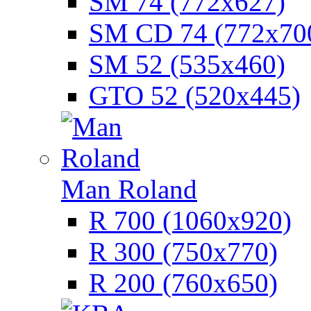
SM 74 (772х627)
SM CD 74 (772х70
SM 52 (535х460)
GTO 52 (520х445)
Man Roland
R 700 (1060х920)
R 300 (750х770)
R 200 (760х650)