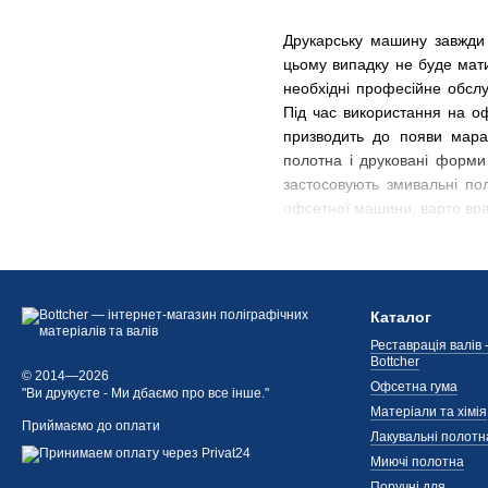
Друкарську машину завжди п
цьому випадку не буде мати
необхідні професійне обслу
Під час використання на оф
призводить до появи мараш
полотна і друковані форми
застосовують змивальні по
офсетної машини, варто врах
В інтернет-магазині компа
друкованих машин. У нашому
просоченням і без нього. У
Komori, Ryobi, KBA, MAN Rola
Каталог
допоможуть вибрати і купит
Реставрація валів 
Bottcher
© 2014—2026
Офсетна гума
"Ви друкуєте - Ми дбаємо про все інше."
Матеріали та хімія
Приймаємо до оплати
Лакувальні полотн
Миючі полотна
Поручні для