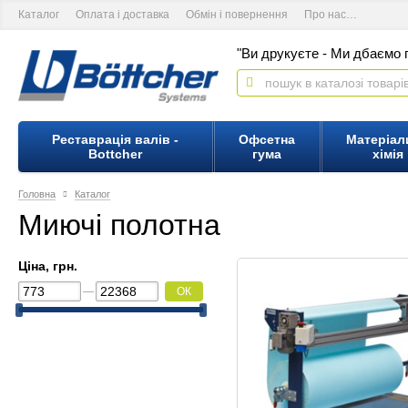
Каталог
Оплата і доставка
Обмін і повернення
Про нас
Контакт
"Ви друкуєте - Ми дбаємо п
Реставрація валів -
Офсетна
Матеріал
Bottcher
гума
хімія
Головна
Каталог
Миючі полотна
Ціна, грн.
ОК