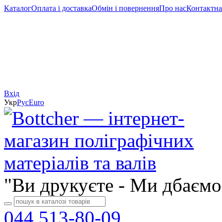
Каталог
Оплата і доставка
Обмін і повернення
Про нас
Контактна
Вхід
Укр
Рус
Еuro
"Ви друкуєте - Ми дбаємо
044 513-80-09