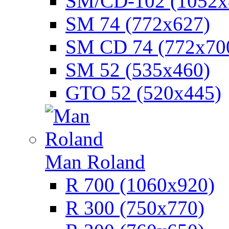
SM/CD-102 (1052х
SM 74 (772х627)
SM CD 74 (772х70
SM 52 (535х460)
GTO 52 (520х445)
Man Roland
R 700 (1060х920)
R 300 (750х770)