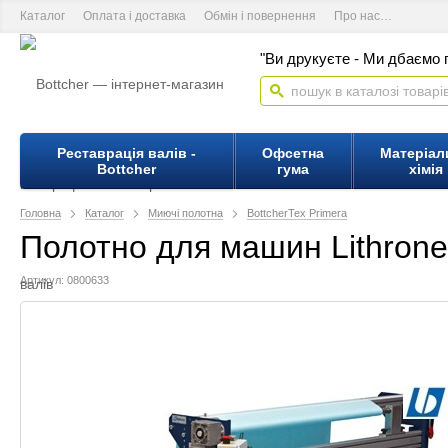
Каталог
Оплата і доставка
Обмін і повернення
Про нас
Контакт
"Ви друкуєте - Ми дбаємо п
Реставрація валів -
Офсетна
Матеріал
Bottcher
гума
хімія
Головна
Каталог
Миючі полотна
BottcherTex Primera
Полотно для машин Lithrone
Артикул: 0800633