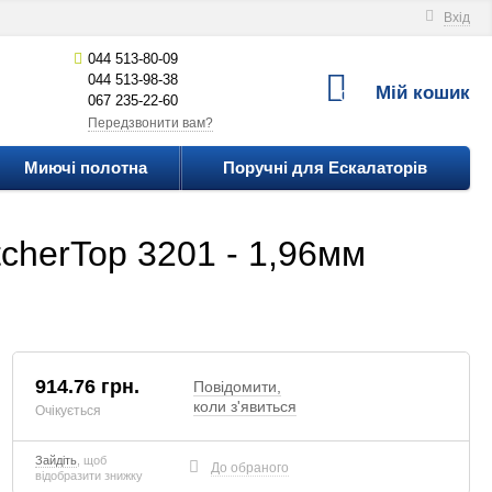
Вхід
044 513-80-09
044 513-98-38
Мій кошик
0
067 235-22-60
Передзвонити вам?
Миючі полотна
Поручні для Ескалаторів
cherTop 3201 - 1,96мм
914.76
грн.
Повідомити,
коли з'явиться
Очікується
Зайдіть
, щоб
До обраного
відобразити знижку