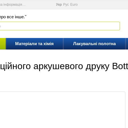
на інформація
Новини
Відеоблог
Укр
Рус
Еuro
ро все інше."
Матеріали та хімія
Лакувальні полотна
ійного аркушевого друку Bott