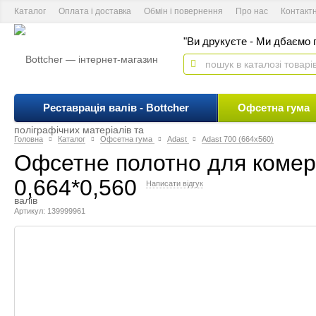
Каталог
Оплата і доставка
Обмін і повернення
Про нас
Контакт
"Ви друкуєте - Ми дбаємо п
Реставрація валів - Bottcher
Офсетна гума
Головна
Каталог
Офсетна гума
Adast
Adast 700 (664x560)
Офсетне полотно для комерц
0,664*0,560
Написати відгук
Артикул: 139999961