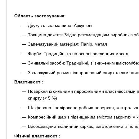
Область застосування:
Друкувальна машина: Аркушеві
Товщина декеля: Згідно рекомендаціям виробників о
Запечатуваний матеріал: Папір, метал
Фарби: Традиційні та на основі рослинних масел
Змивальні засоби: Традиційні, зі зниженим вмістом/бе
Зволожуючий розчин: ізопропіловий спирт та замінник
Властивості:
Поверхня із сильними гідрофільними властивостями п
спирту (< 5 %)
Шліфована і полірована робоча поверхня, контрольова
Компресійний шар з підвищеним вмістом закритих мі
Високоміцний тканинний каркас, виготовлений із поп
Фізичні властивості: