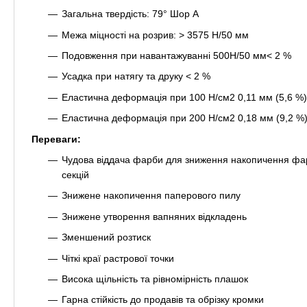
Загальна твердість: 79° Шор A
Межа міцності на розрив: > 3575 Н/50 мм
Подовження при навантажуванні 500Н/50 мм< 2 %
Усадка при натягу та друку < 2 %
Еластична деформація при 100 Н/см2 0,11 мм (5,6 %)
Еластична деформація при 200 Н/см2 0,18 мм (9,2 %
Переваги:
Чудова віддача фарби для зниження накопичення фарб
секцій
Знижене накопичення паперового пилу
Знижене утворення вапняних відкладень
Зменшений розтиск
Чіткі краї растрової точки
Висока щільність та рівномірність плашок
Гарна стійкість до продавів та обрізку кромки