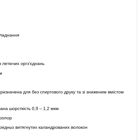
бладнання
з летючих оргз’єднань
и
ризначена для без спиртового друку та зі зниженим вмістом
на шорсткість 0,9 – 1,2 мкм
кропор
ередньо витягнутих каландрованих волокон