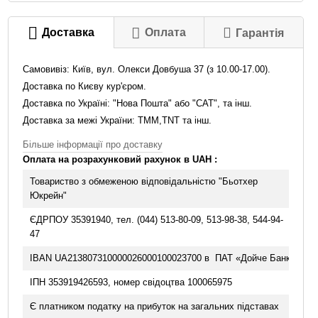
Доставка
Оплата
Гарантія
Самовивіз: Київ, вул. Олекси Довбуша 37 (з 10.00-17.00).
Доставка по Києву кур'єром.
Доставка по Україні: "Нова Пошта"
або "САТ", та інш.
Доставка за межі України: TMM,TNT та інш.
Більше інформації про доставку
Оплата на розрахунковий рахунок в UAH :
Товариство з обмеженою відповідальністю "Бьотхер
Юкрейн"
ЄДРПОУ 35391940, тел. (044) 513-80-09, 513-98-38, 544-94-
47
IBAN UA213807310000026000100023700 в ПАТ «Дойче Банк ДБУ»
ІПН 353919426593, номер свідоцтва 100065975
Є платником податку на прибуток на загальних підставах