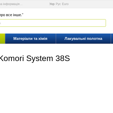
на інформація
Новини
Відеоблог
Укр
Рус
Еuro
ро все інше."
Матеріали та хімія
Лакувальні полотна
Komori System 38S