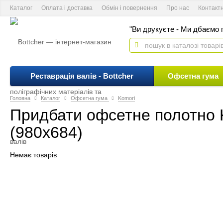
Каталог
Оплата і доставка
Обмін і повернення
Про нас
Контакт
"Ви друкуєте - Ми дбаємо п
Реставрація валів - Bottcher
Офсетна гума
Головна
Каталог
Офсетна гума
Komori
Придбати офсетне полотно 
(980x684)
Немає товарів