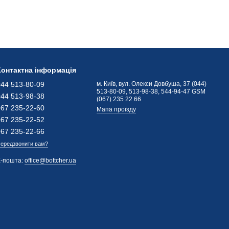
Контактна інформація
044 513-80-09
м. Київ, вул. Олекси Довбуша, 37 (044)
513-80-09, 513-98-38, 544-94-47 GSM
044 513-98-38
(067) 235 22 66
067 235-22-60
Мапа проїзду
067 235-22-52
067 235-22-66
ередзвонити вам?
Е-пошта:
office@bottcher.ua