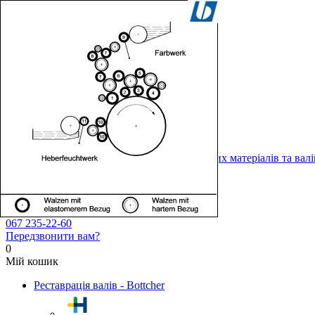
Каталог
Еще
Вхід
Укр
Рус
Еuro
"Ви друкуєте - Ми дбаємо про все інше."
044 513-80-09
044 513-98-38
067 235-22-60
Передзвонити вам?
0
Мій кошик
Реставрація валів - Bottcher