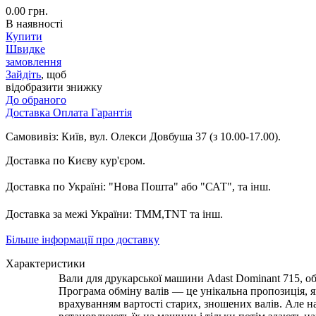
0.00
грн.
В наявності
Купити
Швидке
замовлення
Зайдіть
, щоб
відобразити знижку
До обраного
Доставка
Оплата
Гарантія
Самовивіз: Київ, вул. Олекси Довбуша 37 (з 10.00-17.00).
Доставка по Києву кур'єром.
Доставка по Україні: "Нова Пошта"
або "САТ", та інш.
Доставка за межі України: TMM,TNT та інш.
Більше інформації про доставку
Характеристики
Вали для друкарської машини Adast Dominant 715, обг
Програма обміну валів — це унікальна пропозиція, як
врахуванням вартості старих, зношених валів. Але 