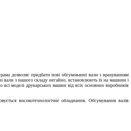
ограма дозволяє придбати нові обгумованні вали з врахуванням
ні вали з нашого складу негайно, встановлюють їх на машини і
о всі моделі друкарських машин від всіх основних виробників
овується високотехнологічне обладнання. Обгумування валів