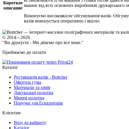
встановлюють їх на машини і тільки потім здають на
Короткое
машин від всіх основних виробників друкарського о
описание
Виконуємо високоякісне обгумування валів. Обгумув
валів виконується оперативно і якісно.
© 2014—2026
"Ви друкуєте - Ми дбаємо про все інше."
Приймаємо до оплати
Каталог
Реставрація валів - Bottcher
Офсетна гума
Матеріали та хімія
Лакувальні полотна
Миючі полотна
Поручні для Ескалаторів
Клієнтам
Вхід до кабінету
Каталог