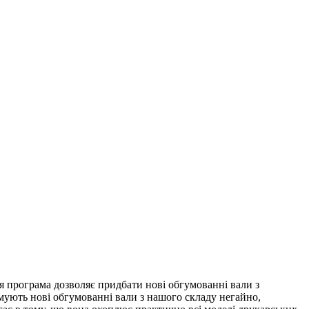
 Ця програма дозволяє придбати нові обгумованні вали з
мують нові обгумованні вали з нашого складу негайно,