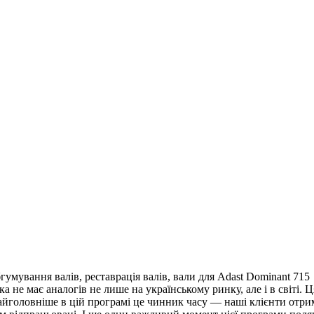
умування валів, реставрація валів, вали для Adast Dominant 715
а не має аналогів не лише на українському ринку, але і в світі.
найголовніше в цій програмі це чинник часу — наші клієнти отри