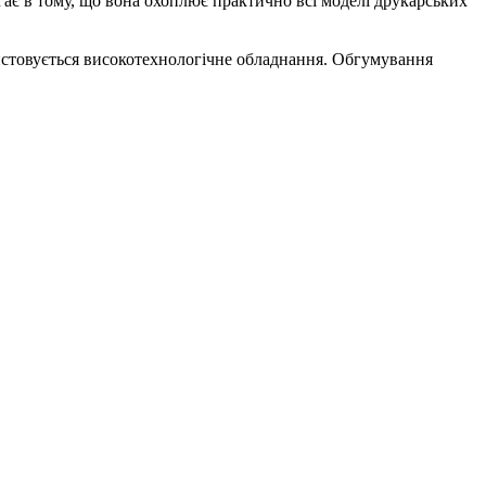
гає в тому, що вона охоплює практично всі моделі друкарських
истовується високотехнологічне обладнання. Обгумування