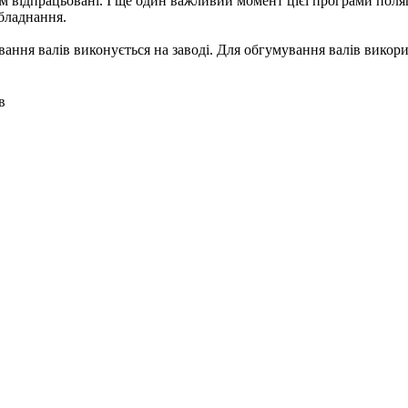
м відпрацьовані. І ще один важливий момент цієї програми поля
бладнання.
ання валів виконується на заводі. Для обгумування валів викор