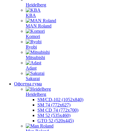
Heidelberg
KBA
MAN Roland
Komori
Ryobi
Mitsubishi
Adast
Sakurai
Офсетна гума
Heidelberg
SM/CD-102 (1052х840)
SM 74 (772х627)
SM CD 74 (772х700)
SM 52 (535х460)
GTO 52 (520х445)