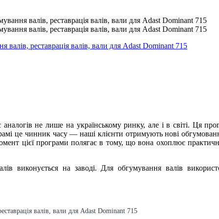
 аналогів не лише на українському ринку, але і в світі. Ця пр
грамі це чинник часу — наші клієнти отримують нові обгумован
момент цієї програми полягає в тому, що вона охоплює практичн
лів виконується на заводі. Для обгумування валів використ
реставрація валів, вали для
Adast Dominant 715