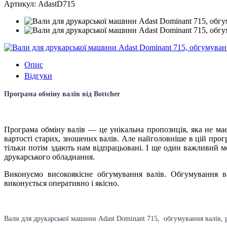
Артикул: AdastD715
Опис
Відгуки
Програма обміну валів від Bottcher
Програма обміну валів — це унікальна пропозиція, яка не має
вартості старих, зношених валів. Але найголовніше в цій про
тільки потім здають нам відпрацьовані. І ще один важливий 
друкарського обладнання.
Виконуємо високоякісне обгумування валів. Обгумування ва
виконується оперативно і якісно.
Вали для друкарської машини
Adast Dominant 715
, обгумування валів, 