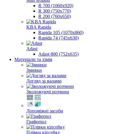
Man Roland
R 700 (1060х920)
R 300 (750х770)
R 200 (760х650)
KBA Rapida
Rapida 105 (1070х860)
Rapida 74 (745х630)
Adast
Adast 800 (752x635)
Матеріали та хімія
Змивки
Догляд за валами
Зволожуючі розчини
Допоміжні засоби
Графопил
Плівки кіпсейку