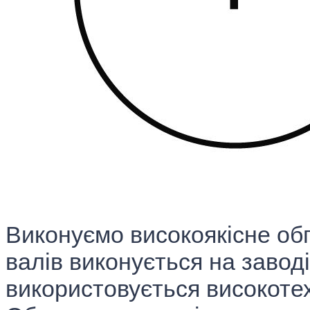
врахуванням вартості стари
найголовніше в цій програм
отримують нові обгумованні
встановлюють їх на машини 
відпрацьовані. І ще один в
полягає в тому, що вона ох
друкарських машин від всіх
друкарського обладнання.
Виконуємо високоякісне об
валів виконується на завод
використовується високоте