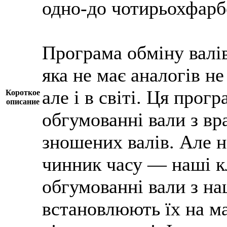
одно-до чотирьохфарб
Програма обміну валів
яка не має аналогів н
але і в світі. Ця прог
Короткое
описание
обгумованні вали з вр
зношених валів. Але н
чинник часу — наші к
обгумованні вали з на
встановлюють їх на ма