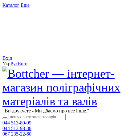
Каталог
Еще
Вхід
Укр
Рус
Еuro
"Ви друкуєте - Ми дбаємо про все інше."
044 513-80-09
044 513-98-38
067 235-22-60