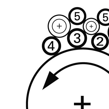
Новинка
Хіт
Опис
Відгуки
Програма обміну валів ві
Програма обміну валів — ц
має аналогів не лише на укра
програма дозволяє придбати