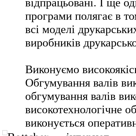
відпрацьовані. І ще о
програми полягає в т
всі моделі друкарськи
виробників друкарськ
Виконуємо високоякіс
Обгумування валів вик
обгумування валів ви
високотехнологічне о
виконується оперативн