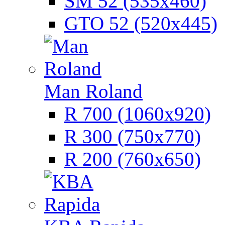
SM 52 (535х460)
GTO 52 (520х445)
Man Roland
R 700 (1060х920)
R 300 (750х770)
R 200 (760х650)