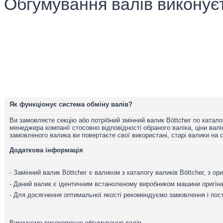
Обгумування валів виконуєт
Як функціонує система обміну валів?
Ви замовляєте секцію або потрібний змінний валик Вöttсhег по катало
менеджера компанії стосовно відповідності обраного валіка, ціни валік
замовленого валика ви повертаєте свої використані, старі валики на с
Додаткова інформація
- Замінний валик Вöttсhег є валиком з каталогу валиків Вöttсhег, з о
- Даний валик є ідентичним встаноленому виробником машини оригін
- Для досягнення оптимальної якості рекомендуємо замовлення і по
Виконуємо високоякісне обгумування валів