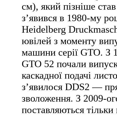
см), який пізніше ст
з’явився в 1980-му ро
Heidelberg Druckmasc
ювілей з моменту вип
машини серії GTO. З 
GTO 52 почали випуска
каскадної подачі лист
з’явилося DDS2 — пря
зволоження. З 2009-о
поставляються тільки 