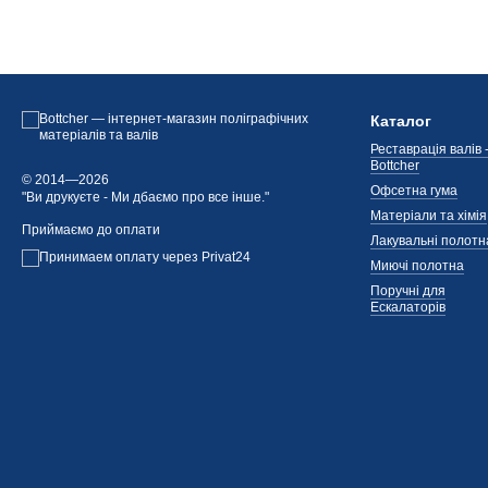
Каталог
Реставрація валів 
Bottcher
© 2014—2026
Офсетна гума
"Ви друкуєте - Ми дбаємо про все інше."
Матеріали та хімія
Приймаємо до оплати
Лакувальні полотн
Миючі полотна
Поручні для
Ескалаторів