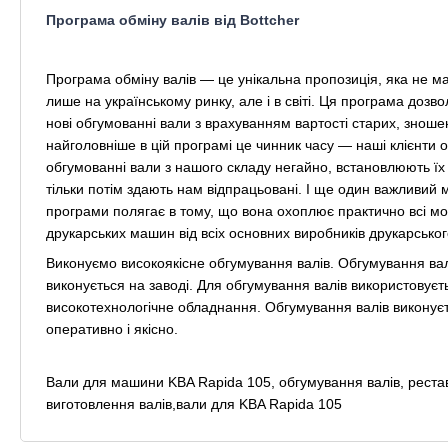
Програма обміну валів від Bottcher
Програма обміну валів — це унікальна пропозиція, яка не ма
лише на українському ринку, але і в світі. Ця програма дозв
нові обгумованні вали з врахуванням вартості старих, зноше
найголовніше в цій програмі це чинник часу — наші клієнти 
обгумованні вали з нашого складу негайно, встановлюють їх
тільки потім здають нам відпрацьовані. І ще один важливий 
програми полягає в тому, що вона охоплює практично всі мо
друкарських машин від всіх основних виробників друкарсько
Виконуємо високоякісне обгумування валів. Обгумування вал
виконується на заводі. Для обгумування валів використовуєт
високотехнологічне обладнання. Обгумування валів виконує
оперативно і якісно.
Вали для машини KBA Rapida 105, обгумування валів, рестав
виготовлення валів,вали для KBA Rapida 105