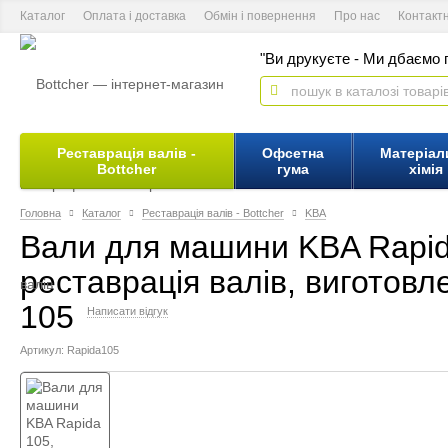
Каталог
Оплата і доставка
Обмін і повернення
Про нас
Контакт
"Ви друкуєте - Ми дбаємо п
Реставрація валів -
Офсетна
Матеріал
Bottcher
гума
хімія
Головна
Каталог
Реставрація валів - Bottcher
KBA
Вали для машини KBA Rapida
реставрація валів, виготовл
105
Написати відгук
Артикул: Rapida105