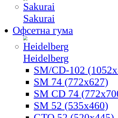
Sakurai
Офсетна гума
Heidelberg
SM/CD-102 (1052х
SM 74 (772х627)
SM CD 74 (772х70
SM 52 (535х460)
GTO 52 (520х445)