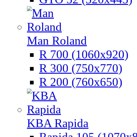
Man Roland
R 700 (1060х920)
R 300 (750х770)
R 200 (760х650)
KBA Rapida
Rapida 105 (1070х