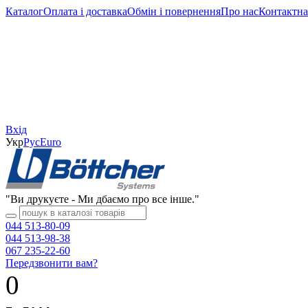
Каталог
Оплата і доставка
Обмін і повернення
Про нас
Контактна
Вхід
Укр
Рус
Еuro
"Ви друкуєте - Ми дбаємо про все інше."
044 513-80-09
044 513-98-38
067 235-22-60
Передзвонити вам?
0