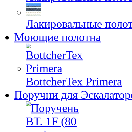
Лакировальные полот
Моющие полотна
BottcherTex Primera
Поручни для Эскалатор