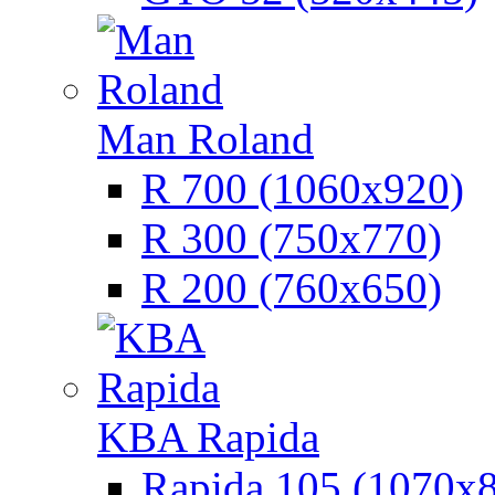
Man Roland
R 700 (1060х920)
R 300 (750х770)
R 200 (760х650)
KBA Rapida
Rapida 105 (1070х