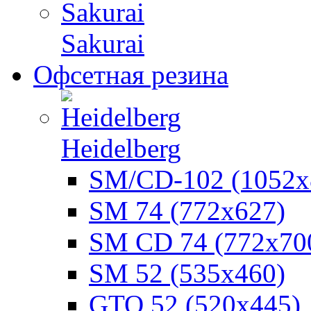
Sakurai
Офсетная резина
Heidelberg
SM/CD-102 (1052х
SM 74 (772х627)
SM CD 74 (772х70
SM 52 (535х460)
GTO 52 (520х445)