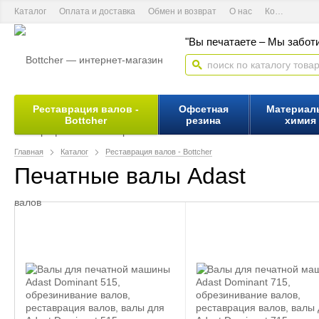
Каталог
Оплата и доставка
Обмен и возврат
О нас
Контактная информация
"Вы печатаете – Мы заботи
Реставрация валов -
Офсетная
Материал
Bottcher
резина
химия
Главная
Каталог
Реставрация валов - Bottcher
Печатные валы Adast