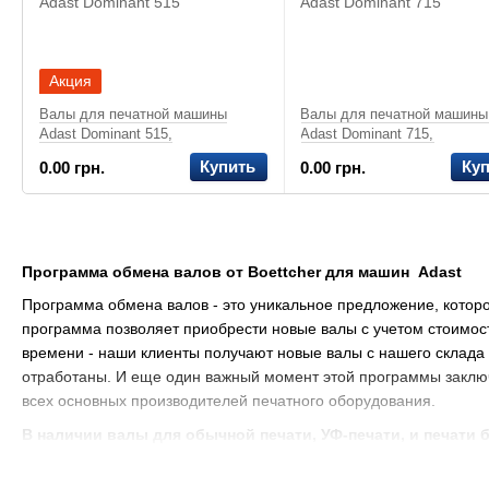
Акция
Валы для печатной машины
Валы для печатной машины
Adast Dominant 515,
Adast Dominant 715,
обрезинивание валов,
обрезинивание валов,
Купить
Ку
0.00 грн.
0.00 грн.
реставрация валов, валы для
реставрация валов, валы д
Adast Dominant 515
Adast Dominant 715
Программа обмена валов от Boettcher для машин Adast
Программа обмена валов - это уникальное предложение, которое
программа позволяет приобрести новые валы с учетом стоимост
времени - наши клиенты получают новые валы с нашего склада
отработаны. И еще один важный момент этой программы заключа
всех основных производителей печатного оборудования.
В наличии валы для обычной печати, УФ-печати, и печати б