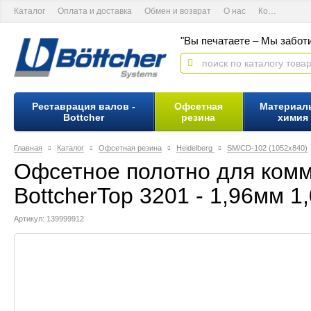
Каталог
Оплата и доставка
Обмен и возврат
О нас
Контактная информация
"Вы печатаете – Мы заботи
Реставрация валов -
Офсетная
Материал
Bottcher
резина
химия
Главная
Каталог
Офсетная резина
Heidelberg
SM/CD-102 (1052х840)
Офсетное полотно для комм
BottcherTop 3201 - 1,96мм 1
Артикул: 139999912