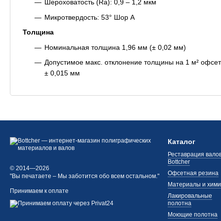
Шероховатость (Ra): 0,9 – 1,2 мкм
Микротвердость: 53° Шор A
Толщина
Номинальная толщина 1,96 мм (± 0,02 мм)
Допустимое макс. отклонение толщины на 1 м² офсет
± 0,015 мм
Каталог
Реставрация валов
Bottcher
© 2014—2026
Офсетная резина
"Вы печатаете – Мы заботится обо всем остальном."
Материалы и хим
Принимаем к оплате
Лакировальные
полотна
Моющие полотна