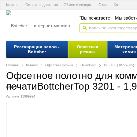
Каталог
Оплата и доставка
Обмен и возврат
О нас
Контактная информация
"Вы печатаете – Мы заботи
Реставрация валов -
Офсетная
Материал
Bottcher
резина
химия
Главная
Каталог
Офсетная резина
Heidelberg
XL - 105 (1077х885)
Офсетное полотно для комм
печатиBottcherTop 3201 - 1,
Артикул: 13999994