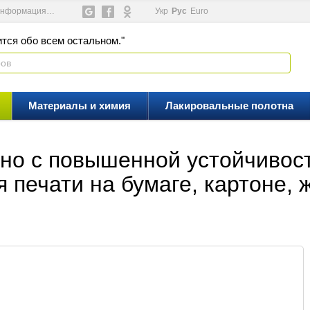
информация
Новости
Видеоблог
Укр
Рус
Еuro
тся обо всем остальном."
Материалы и химия
Лакировальные полотна
тно с повышенной устойчивос
печати на бумаге, картоне, ж