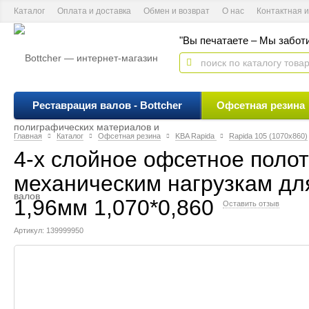
Каталог
Оплата и доставка
Обмен и возврат
О нас
Контактная 
"Вы печатаете – Мы заботи
Реставрация валов - Bottcher
Офсетная резина
Главная
Каталог
Офсетная резина
KBA Rapida
Rapida 105 (1070х860)
4-х слойное офсетное поло
механическим нагрузкам для 
1,96мм 1,070*0,860
Оставить отзыв
Артикул: 139999950