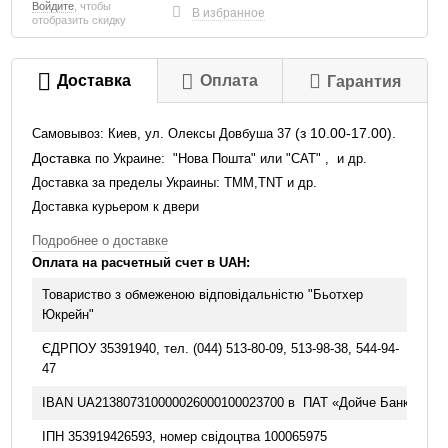
Войдите
, чтобы
В избранное
отобразить скидку
Доставка
Оплата
Гарантия
(з 10.00-17.00).
Самовывоз: Киев, ул. Олексы Довбуша 37
Доставка
по Украине:
"Нова Пошта" или "САТ" , и др.
Доставка за пределы Украины: TMM,TNT и др.
Доставка курьером к двери
Подробнее о доставке
Оплата на расчетный счет в UA
H
:
Товариство з обмеженою відповідальністю "Бьотхер
Юкрейн"
ЄДРПОУ 35391940, тел. (044) 513-80-09, 513-98-38, 544-94-
47
IBAN UA213807310000026000100023700
в ПАТ «Дойче Банк ДБУ»
ІПН 353919426593, номер свідоцтва 100065975