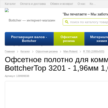
Каталог
Оплата и доставка
Обмен и возврат
О нас
Контактная информация
"Вы печатаете – Мы заботи
Реставрация валов -
Офсетная
Материал
Bottcher
резина
химия
Главная
Каталог
Офсетная резина
Man Roland
R 700 (1060х920)
Офсетное полотно для комм
BottcherTop 3201 - 1,96мм 1
Артикул: 139999938