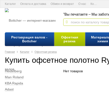
Каталог
Оплата и доставка
Обмен и возврат
О нас
Контактная информация
"Вы печатаете – Мы заботи
Реставрация валов -
Офсетная
Материал
Bottcher
резина
химия
Главная
Каталог
Офсетная резина
Купить офсетное полотно R
Heidelberg
Нет товаров
Man Roland
KBA Rapida
Adast