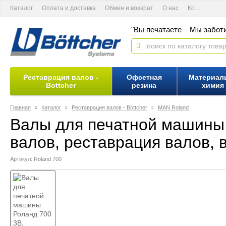
Каталог
Оплата и доставка
Обмен и возврат
О нас
Контактная информация
"Вы печатаете – Мы заботи
Реставрация валов -
Офсетная
Материал
Bottcher
резина
химия
Главная
Каталог
Реставрация валов - Bottcher
MAN Roland
Валы для печатной машины 
валов, реставрация валов, 
Артикул: Roland 700