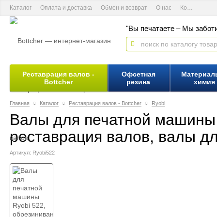
Каталог
Оплата и доставка
Обмен и возврат
О нас
Контактная информация
"Вы печатаете – Мы заботи
Реставрация валов -
Офсетная
Материал
Bottcher
резина
химия
Главная
Каталог
Реставрация валов - Bottcher
Ryobi
Валы для печатной машины 
реставрация валов, валы дл
Артикул: Ryobi522