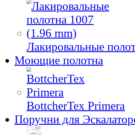
Лакировальные полот
Моющие полотна
BottcherTex Primera
Поручни для Эскалатор