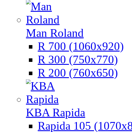
Man Roland
R 700 (1060х920)
R 300 (750х770)
R 200 (760х650)
KBA Rapida
Rapida 105 (1070х